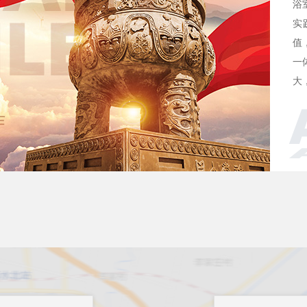
浴
实
值
一
大