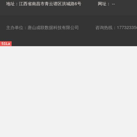
地址：江西省南昌市青云谱区洪城路6号
网址： --
主办单位：唐山成联数据科技有限公司
咨询热线：17732335
51La