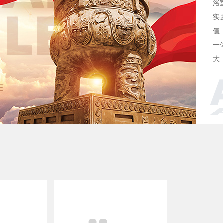
浴
实
值
一
大