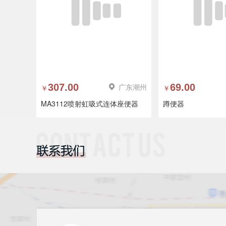
307.00
广东潮州
69.00
￥
￥
MA3112喷射虹吸式连体座便器
蹲便器