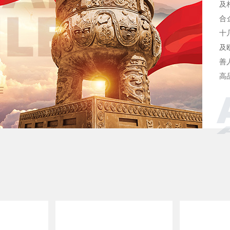
及
合
十
及
善
高