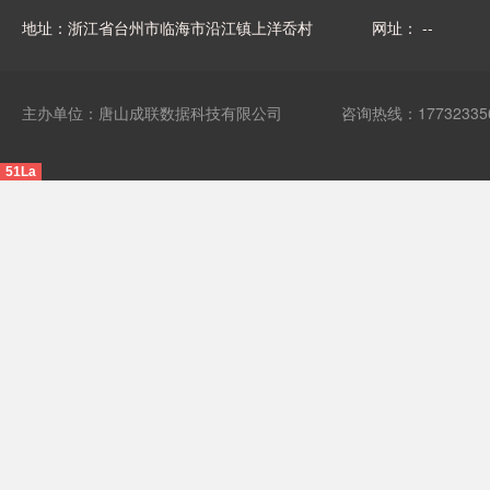
地址：浙江省台州市临海市沿江镇上洋岙村
网址： --
主办单位：唐山成联数据科技有限公司
咨询热线：17732335
51La