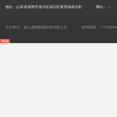
地址：山东省淄博市淄川区淄川区寨里镇南沈村
网址： --
主办单位：唐山成联数据科技有限公司
咨询热线：17732335
51La