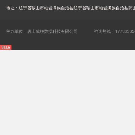
地址：辽宁省鞍山市岫岩满族自治县辽宁省鞍山市岫岩满族自治县药
主办单位：唐山成联数据科技有限公司
咨询热线：17732335
51La