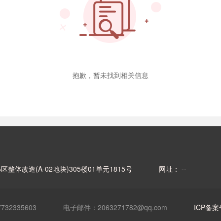
抱歉，暂未找到相关信息
改造(A-02地块)305楼01单元1815号
网址： --
32335603
电子邮件：2063271782@qq.com
ICP备案