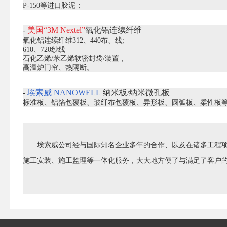
P-150等进口胶泥；
-
美国“3M Nextel”
氧化铝连续纤维
氧化铝连续纤维312、440布、线;
610、720纱线
石化乙烯/苯乙烯软密封袋/装置，
高温炉门帘、热隔断。
-
埃索威 NANOWELL
纳米板/纳米微孔板
标准板、铝箔包覆板、玻纤布包覆板、异形板、圆弧板、柔性板
埃索威公司经与国际知名企业多年的合作、以及在诸多工程
施工安装、施工监理等一体化服务，大大地方便了与满足了客户