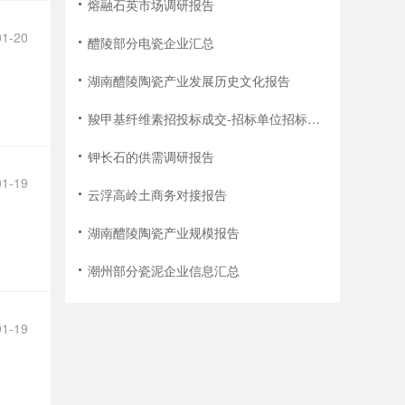
熔融石英市场调研报告
01-20
醴陵部分电瓷企业汇总
湖南醴陵陶瓷产业发展历史文化报告
羧甲基纤维素招投标成交-招标单位招标次数统计报告
钾长石的供需调研报告
01-19
云浮高岭土商务对接报告
湖南醴陵陶瓷产业规模报告
潮州部分瓷泥企业信息汇总
01-19