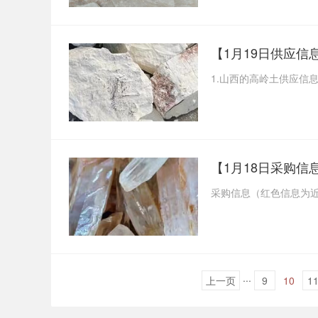
【1月19日供应
1.山西的高岭土供应信
采购信息（红色信息为近期
...
上一页
9
10
1