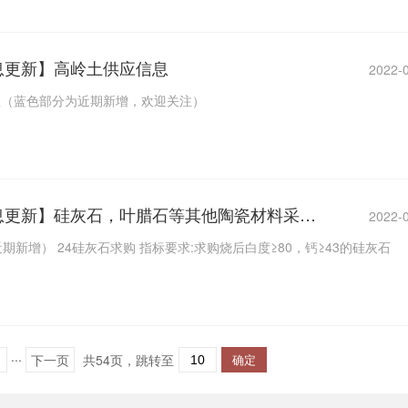
信息更新】高岭土供应信息
2022-
息（蓝色部分为近期新增，欢迎关注）
【1月18日采购信息更新】硅灰石，叶腊石等其他陶瓷材料采购信息
2022-
新增） 24硅灰石求购 指标要求:求购烧后白度≥80，钙≥43的硅灰石
...
1
下一页
共54页，
跳转至
确定