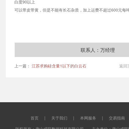
白度90以上
可以带皮带黄，但是不能有长石杂质，加上运费不超过600元每
联系人：万经理
上一篇：
江苏求购硅含量1以下的白云石
返回
首页
|
关于我们
|
本网服务
|
交易指南
版权所有：唐山成联数据科技有限公司 主办单位：唐山成联数据科