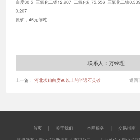
白度30.5 三氧化二铝12.907 二氧化硅75.556 三氧化二铁0.33
0.207
原矿，46元每吨
联系人：万经理
上一篇：
河北求购白度90以上的半透石英砂
返回
首页
|
关于我们
|
本网服务
|
交易指南
版权所有：唐山成联数据科技有限公司 主办单位：唐山成联数据科