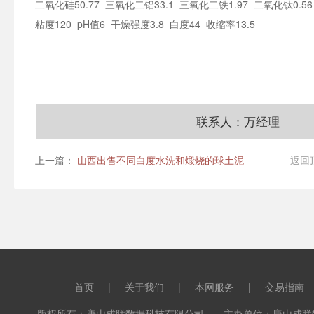
二氧化硅50.77 三氧化二铝33.1 三氧化二铁1.97 二氧化钛0.56 
粘度120 pH值6 干燥强度3.8 白度44 收缩率13.5
联系人：万经理
上一篇：
山西出售不同白度水洗和煅烧的球土泥
返回
首页
|
关于我们
|
本网服务
|
交易指南
版权所有：唐山成联数据科技有限公司 主办单位：唐山成联数据科