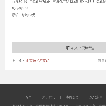
白度30-40 二氧化硅76.64 三氧化二铝13.65 氧化钾3.3 氧化钠
氧化镁0.08
原矿，每吨65元
联系人：万经理
上一篇：
山西钾长石原矿
返回
首页
|
关于我们
|
本网服务
|
交易指南
版权所有：唐山成联数据科技有限公司 主办单位：唐山成联数据科