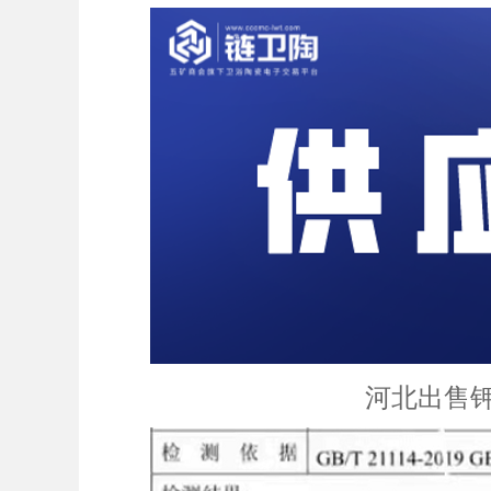
河北出售钾砂 36