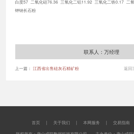
白度57 二氧化硅76.36 三氧化二铝11.92 三氧化二铁0.17 二氧化
钾钠长石粉
联系人：万经理
上一篇：
江西省出售硅灰石精矿粉
返回
首页
|
关于我们
|
本网服务
|
交易指南
版权所有：唐山成联数据科技有限公司 主办单位：唐山成联数据科