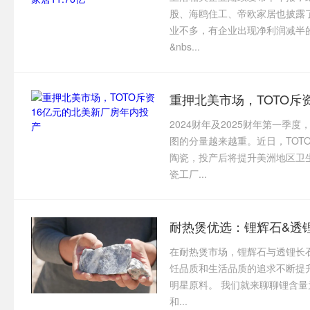
股、海鸥住工、帝欧家居也披露
业不多，有企业出现净利润减半
&nbs...
重押北美市场，TOTO斥
2024财年及2025财年第一季
图的分量越来越重。近日，TOT
陶瓷，投产后将提升美洲地区卫
瓷工厂...
耐热煲优选：锂辉石&透
在耐热煲市场，锂辉石与透锂长
饪品质和生活品质的追求不断提
明星原料。 我们就来聊聊锂含量
和...