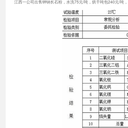
江西一公司出售钾钠长石粉，水洗75元/吨，烘干吨包240元/吨，