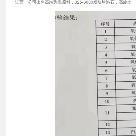
江西一公司出售高端陶瓷原料，325-6000粉块埃洛石，高岭土