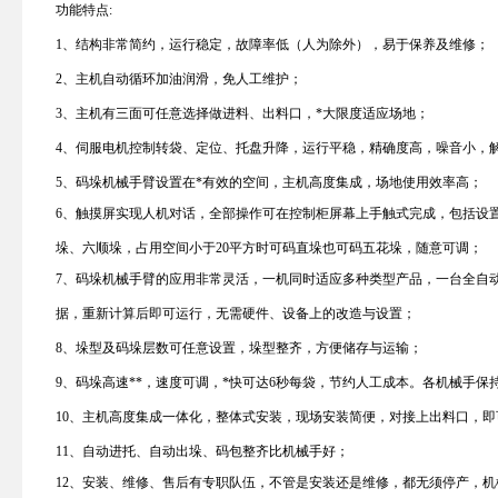
功能特点
:
1、结构非常简约，运行稳定，故障率低（人为除外），易于保养及维修；
2、主机自动循环加油润滑，免人工维护；
3、主机有三面可任意选择做进料、出料口，*大限度适应场地；
4、伺服电机控制转袋、定位、托盘升降，运行平稳，精确度高，噪音小，解
5、码垛机械手臂设置在*有效的空间，主机高度集成，场地使用效率高；
6、触摸屏实现人机对话，全部操作可在控制柜屏幕上手触式完成，包括设
垛、六顺垛，占用空间小于20平方时可码直垛也可码五花垛，随意可调；
7、码垛机械手臂的应用非常灵活，一机同时适应多种类型产品，一台全自
据，重新计算后即可运行，无需硬件、设备上的改造与设置；
8、垛型及码垛层数可任意设置，垛型整齐，方便储存与运输；
9、码垛高速**，速度可调，*快可达6秒每袋，节约人工成本。各机械手保
10、主机高度集成一体化，整体式安装，现场安装简便，对接上出料口，即
11、自动进托、自动出垛、码包整齐比机械手好；
12、安装、维修、售后有专职队伍，不管是安装还是维修，都无须停产，