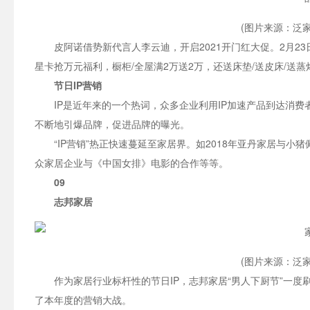
(图片来源：泛家
皮阿诺借势新代言人李云迪，开启2021开门红大促。2月23日
星卡抢万元福利，橱柜/全屋满2万送2万，还送床垫/送皮床/送
节日IP营销
IP是近年来的一个热词，众多企业利用IP加速产品到达消
不断地引爆品牌，促进品牌的曝光。
“IP营销”热正快速蔓延至家居界。如2018年亚丹家居与小
众家居企业与《中国女排》电影的合作等等。
09
志邦家居
(图片来源：泛家
作为家居行业标杆性的节日IP，志邦家居“男人下厨节”一度
了本年度的营销大战。