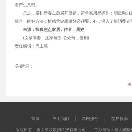
者产生共鸣。
总之，紧扣新春主题展开促销，简单实用易操作；明星助力
效合一的好方法；情感营销想做好必须要走心，深入了解消费者
来源：
搜狐焦点家居
/ 作者：周婷
(文章来源：泛家居圈-公众号，侵删)
责任编辑：周主编
关键词：
返
首页
|
关于我们
|
本网服务
|
交易指南
版权所有：唐山成联数据科技有限公司 主办单位：唐山成联数据科