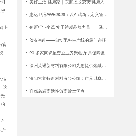
美好生活·健康家｜东鹏控股荣获“健康人居公益发展杰出贡献品牌”
牌科
慧智
惠达卫浴AWE2026：以AI赋新，定义智能健康卫浴新未来
创新行业变革 实干铸就品牌力量——马可波罗控股董事长黄建平获“中国建筑陶瓷、卫生洁具行业终身成就奖”
路上
胶友智能——自动配料生产线的最佳选择
行官
20 多家陶瓷配套企业齐聚临沂 共促陶瓷产业交流合作
探
徐州英诺新材料有限公司为您提供熔融石英、硅微粉优质产品！
洛阳索莱特新材料有限公司：窑具以卓越品质促进行业高质量发展
,达
。这
宜都鑫岩高活性偏高岭土优点
全光
松的
具有
勒产