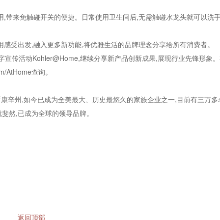
用,带来免触碰开关的便捷。日常使用卫生间后,无需触碰水龙头就可以洗手
用感受出发,融入更多新功能,将优雅生活的品牌理念分享给所有消费者。
数字宣传活动Kohler@Home,继续分享新产品创新成果,展现行业先锋形象
/AtHome查询。
威斯康辛州,如今已成为全美最大、历史最悠久的家族企业之一,目前有三万多
斐然,已成为全球的领导品牌。
返回顶部