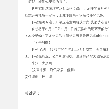
品简易、即锁式安装的特点。
科勒家用感应浴室龙头系列:为洗手、刷牙等日常使
应式开关能够一定程度上减少细菌和病菌传播的风险。
科勒始终专注于升级卫浴空间解决方案,从消费者使
科勒将于2 月2 日和2 月3 日首度推出为期两天的
关本次活动的更多信息和注册信息可登录网站:Kohler.com
【关于科勒】
科勒,始创于1873年的全球厨卫品牌,成立于美国
工。科勒在厨卫、动力和发电机、酒店和高尔夫领域成就
来源：大众网
(文章来源：腾讯家居，侵删)
责任编辑：连主编
关键词：