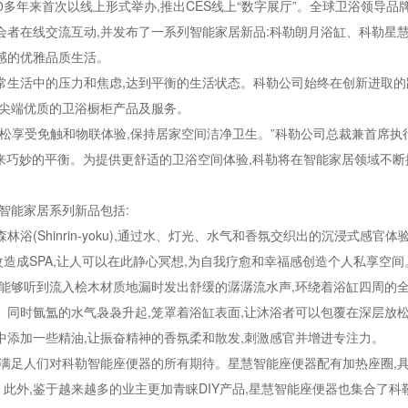
办50多年来首次以线上形式举办,推出CES线上“数字展厅”。全球卫浴领导品
和与会者在线交流互动,并发布了一系列智能家居新品:科勒朗月浴缸、科勒星
感的优雅品质生活。
常生活中的压力和焦虑,达到平衡的生活状态。科勒公司始终在创新进取的
最尖端优质的卫浴橱柜产品及服务。
轻松享受免触和物联体验,保持居家空间洁净卫生。”科勒公司总裁兼首席执
带来巧妙的平衡。为提供更舒适的卫浴空间体验,科勒将在智能家居领域不断
的智能家居系列新品包括:
(Shinrin-yoku),通过水、灯光、水气和香氛交织出的沉浸式感官体验
造成SPA,让人可以在此静心冥想,为自我疗愈和幸福感创造个人私享空间
,能够听到流入桧木材质地漏时发出舒缓的潺潺流水声,环绕着浴缸四周的
。同时氤氲的水气袅袅升起,笼罩着浴缸表面,让沐浴者可以包覆在深层放
中添加一些精油,让振奋精神的香氛柔和散发,刺激感官并增进专注力。
,满足人们对科勒智能座便器的所有期待。星慧智能座便器配有加热座圈,
此外,鉴于越来越多的业主更加青睐DIY产品,星慧智能座便器也集合了科