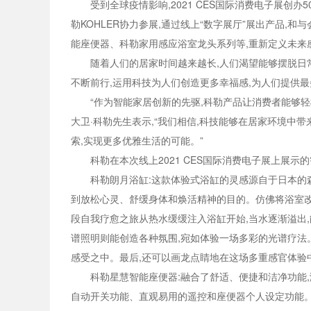
受到全球疫情影响,2021 CES国际消费电子展创
勒KOHLER协力参展,通过线上“数字展厅”展出产品,
能座便器、科勒家用感应浴室龙头系列等,重新定义未来
随着人们的居家时间越来越长,人们渴望能够摆脱日
不断前行,运用科技为人们创造更多幸福感,为人们提供
“作为智能家居创新的先驱,科勒产品让消费者能够
大卫·科勒先生表示,“我们相信,科技能够在居家环境中
索,实现更多优雅生活的可能。”
科勒在本次线上2021 CES国际消费电子展上展示
科勒朗月浴缸:这款体验式浴缸的灵感源自于日本的森林浴
到放松心灵、舒缓身体和焕活精神的目的。仿佛将浴室改
段自我疗愈之旅从热水缓缓注入浴缸开始,当水逐渐溢出
谱照明则能创造各种氛围,宛如体验一场多彩的光谱疗法
感受之中。最后,还可以画龙点睛地在这场多重感官体验
科勒星慧智能座便器:融合了舒适、便捷和洁净功能
自动开关功能、直观易用的遥控和座便器个人设定功能。