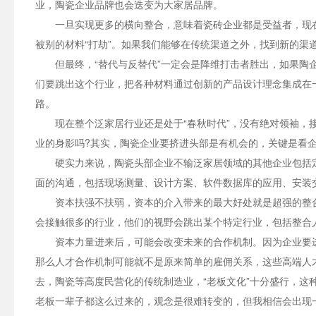
业，陶瓷企业品牌也会迭变为大家居品牌。
一旦实现更多的横向整合，意味着瓷砖企业都是受益者，现
被别的材料“打劫”。如果我们能够在传统渠道之外，找到新的渠
但最终，“替代与反替代”一定会是降维打击者胜出，如果陶
们要跳出这个行业，把各种材料通过创新的产品设计理念集成在
路。
现在整个泛家居行业还是处于“春秋时代”，没有绝对领袖，
业的身影吗?其实，陶瓷企业要挤进头部是有机会的，关键是看
硬实力来说，陶瓷头部企业不输泛家居领域的其他企业包括
面的沟通，包括现场测量、设计方案、软件数据库的应用、安装
资本扶强不扶弱，资本的介入带来的最大好处就是超强的整
会接触很多的行业，他们的视野会跳出某个特定行业，包括整合
资本力量进来后，可能会改变未来的合作机制。因为企业要
那么人才合作机制可能就不是原来简单的雇佣关系，这些高端人
去，陶瓷等高度民营化的传统制造业，“老板文化”十分盛行，这
老板一辈子都这么过来的，观念是很难转变的，但我相信会出现