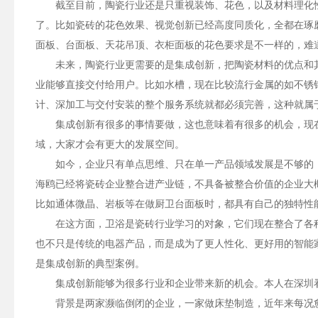
截至目前，陶瓷行业还是只重视装饰、花色，以及材料理化
了。比如瓷砖的花色效果、视觉创新已经高度同质化，全都在琢
面板、台面板、天花吊顶、衣柜面板的花色要求是不一样的，难
未来，陶瓷行业更需要的是集成创新，把陶瓷材料的优点和
业能够直接交付给用户。比如水槽，现在比较流行金属的如不锈
计、深加工与交付安装的整个服务系统就都必须完善，这种就属
集成创新有很多的事情要做，这也意味着有很多的机会，现
域，大家才会有更大的发展空间。
如今，企业只有单点思维、只在单一产品领域发展是不够的
海鸥已经将瓷砖企业整合进产业链，不具备被整合价值的企业大
比如通体微晶、岩板等在做厨卫台面板时，都具有自己的独特性
在这方面，卫浴是瓷砖行业学习的对象，它们现在整合了各
也不只是传统的电器产品，而是成为了更人性化、更好用的智能
是集成创新的典型案例。
集成创新能够为很多行业和企业带来新的机会。本人在深圳看
背景是两家濒临倒闭的企业，一家做床垫制造，近年来每况