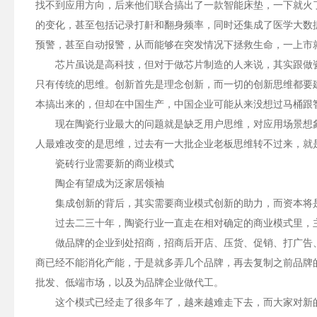
找不到应用方向，后来他们联合搞出了一款智能床垫，一下就火
的变化，甚至包括记录打鼾和翻身频率，同时还集成了医学大数
预警，甚至自动报警，从而能够在突发情况下拯救生命，一上市
芯片虽说是高科技，但对于做芯片制造的人来说，其实跟做
只有传统的思维。创新首先是理念创新，而一切的创新思维都要
本搞出来的，但却在中国生产，中国企业可能从来没想过马桶跟
现在陶瓷行业最大的问题就是缺乏用户思维，对应用场景想
人最难改变的是思维，过去有一大批企业老板思维转不过来，就
瓷砖行业需要新的商业模式
陶企有望成为泛家居领袖
集成创新的背后，其实需要商业模式创新的助力，而资本将
过去二三十年，陶瓷行业一直走在相对确定的商业模式里，
做品牌的企业到处招商，招商后开店、压货、促销、打广告
商已经不能消化产能，于是就多弄几个品牌，再去复制之前品牌
批发、低端市场，以及为品牌企业做代工。
这个模式已经走了很多年了，越来越难走下去，而大家对新